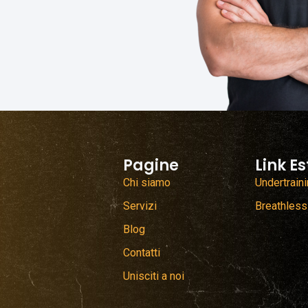
Pagine
Link Es
Chi siamo
Undertrain
Servizi
Breathless
Blog
Contatti
Unisciti a noi