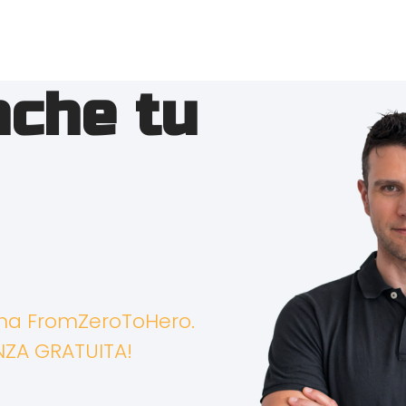
nche tu
mma FromZeroToHero.
NZA GRATUITA!