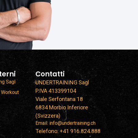
terni
Contatti
ing Sagl
UNDERTRAINING Sagl
P.IVA 413399104
 Workout
Viale Serfontana 18
6834 Morbio Inferiore
(Svizzera)
Email: info@undertraining.ch
Telefono: +41 916.824.888