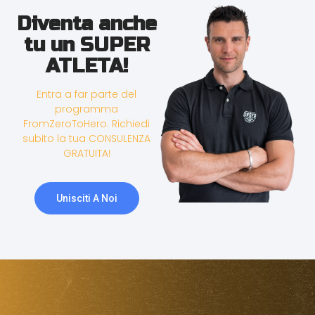
Diventa anche
tu un SUPER
ATLETA!
Entra a far parte del
programma
FromZeroToHero. Richiedi
subito la tua CONSULENZA
GRATUITA!
Unisciti A Noi