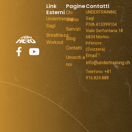
Link
Pagine
Contatti
Esterni
Chi
UNDERTRAINING
Undertraining
Sagl
siamo
P.IVA 413399104
Sagl
Servizi
Viale Serfontana 18
Breathless
6834 Morbio
Blog
Workout
Inferiore
Contatti
(Svizzera)
Email:
Unisciti a
info@undertraining.ch
noi
Telefono: +41
916.824.888