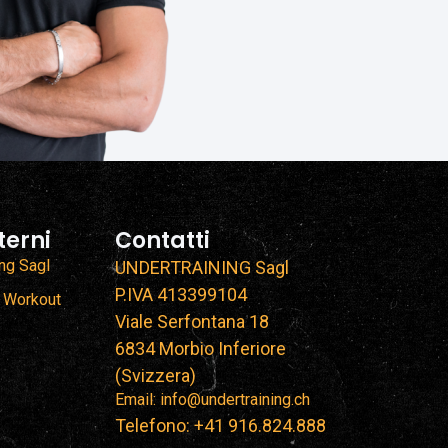
terni
Contatti
ing Sagl
UNDERTRAINING Sagl
P.IVA 413399104
 Workout
Viale Serfontana 18
6834 Morbio Inferiore
(Svizzera)
Email: info@undertraining.ch
Telefono: +41 916.824.888