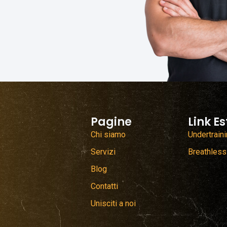
Pagine
Link Es
Chi siamo
Undertrain
Servizi
Breathless
Blog
Contatti
Unisciti a noi