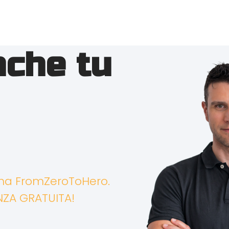
nche tu
mma FromZeroToHero.
NZA GRATUITA!