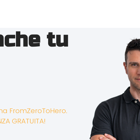
nche tu
mma FromZeroToHero.
NZA GRATUITA!