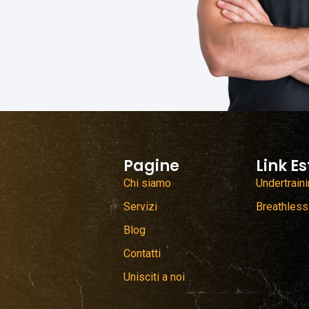
Pagine
Link Es
Chi siamo
Undertrain
Servizi
Breathless
Blog
Contatti
Unisciti a noi