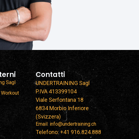
terni
Contatti
ing Sagl
UNDERTRAINING Sagl
P.IVA 413399104
 Workout
Viale Serfontana 18
6834 Morbio Inferiore
(Svizzera)
Email: info@undertraining.ch
Telefono: +41 916.824.888